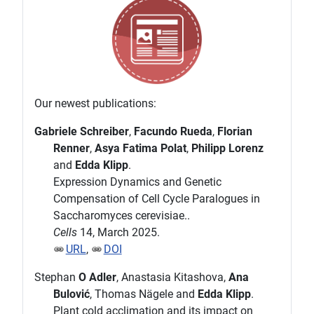
Our newest publications:
Gabriele Schreiber
,
Facundo Rueda
,
Florian
Renner
,
Asya Fatima Polat
,
Philipp Lorenz
and
Edda Klipp
.
Expression Dynamics and Genetic
Compensation of Cell Cycle Paralogues in
Saccharomyces cerevisiae..
Cells
14, March 2025.
URL
,
DOI
Stephan
O Adler
, Anastasia Kitashova,
Ana
Bulović
, Thomas Nägele and
Edda Klipp
.
Plant cold acclimation and its impact on