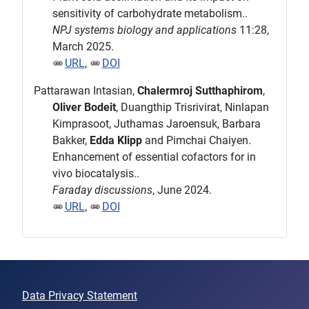
sensitivity of carbohydrate metabolism..
NPJ systems biology and applications
11:28,
March 2025.
URL
,
DOI
Pattarawan Intasian,
Chalermroj Sutthaphirom
,
Oliver Bodeit
, Duangthip Trisrivirat, Ninlapan
Kimprasoot, Juthamas Jaroensuk, Barbara
Bakker,
Edda Klipp
and Pimchai Chaiyen.
Enhancement of essential cofactors for in
vivo biocatalysis..
Faraday discussions
, June 2024.
URL
,
DOI
Data Privacy Statement