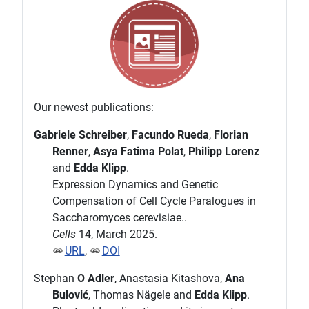
Our newest publications:
Gabriele Schreiber
,
Facundo Rueda
,
Florian
Renner
,
Asya Fatima Polat
,
Philipp Lorenz
and
Edda Klipp
.
Expression Dynamics and Genetic
Compensation of Cell Cycle Paralogues in
Saccharomyces cerevisiae..
Cells
14, March 2025.
URL
,
DOI
Stephan
O Adler
, Anastasia Kitashova,
Ana
Bulović
, Thomas Nägele and
Edda Klipp
.