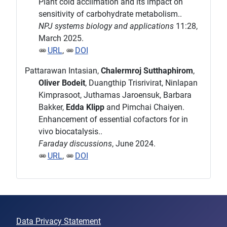
Plant cold acclimation and its impact on
sensitivity of carbohydrate metabolism..
NPJ systems biology and applications
11:28,
March 2025.
URL
,
DOI
Pattarawan Intasian,
Chalermroj Sutthaphirom
,
Oliver Bodeit
, Duangthip Trisrivirat, Ninlapan
Kimprasoot, Juthamas Jaroensuk, Barbara
Bakker,
Edda Klipp
and Pimchai Chaiyen.
Enhancement of essential cofactors for in
vivo biocatalysis..
Faraday discussions
, June 2024.
URL
,
DOI
Data Privacy Statement