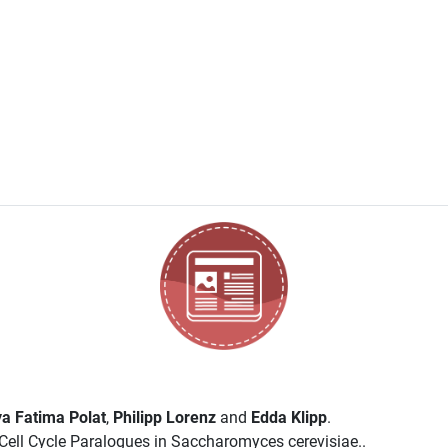
a Fatima Polat
,
Philipp Lorenz
and
Edda Klipp
.
ell Cycle Paralogues in Saccharomyces cerevisiae..