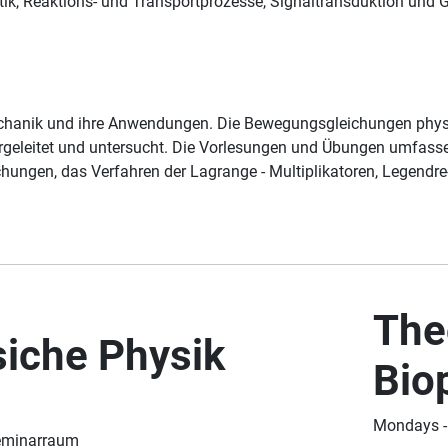
, Reaktions- und Transportprozesse, Signaltransduktion und Ge
Mechanik und ihre Anwendungen. Die Bewegungsgleichungen phy
eleitet und untersucht. Die Vorlesungen und Übungen umfasse
ungen, das Verfahren der Lagrange - Multiplikatoren, Legendre-
The
siche Physik
Bio
Mondays -
Seminarraum