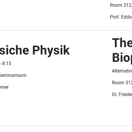
Room 312A
Prof. Edda
The
siche Physik
Bio
- 8:15
Alternati
 Seminarraum
Room 312
iemer
Dr. Fried