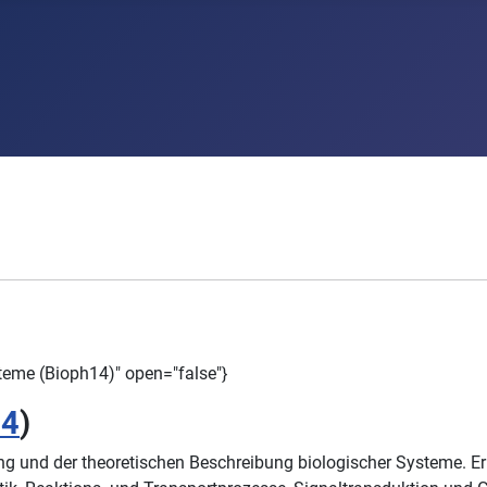
steme (Bioph14)" open="false"}
14
)
ng und der theoretischen Beschreibung biologischer Systeme. E