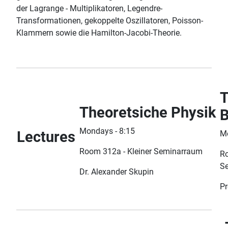
der Lagrange - Multiplikatoren, Legendre-
Transformationen, gekoppelte Oszillatoren, Poisson-
Klammern sowie die Hamilton-Jacobi-Theorie.
T
Theoretsiche Physik
B
Mondays - 8:15
Lectures
Mo
Room 312a - Kleiner Seminarraum
Ro
S
Dr. Alexander Skupin
Pr