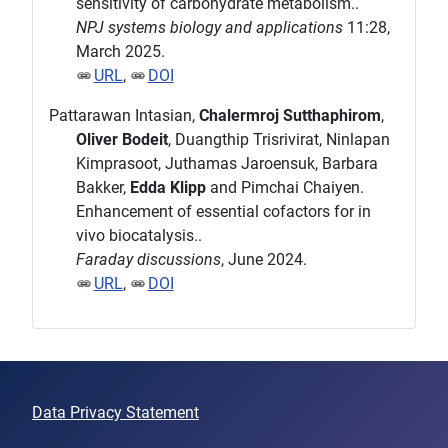
sensitivity of carbohydrate metabolism..
NPJ systems biology and applications
11:28,
March 2025.
URL
,
DOI
Pattarawan Intasian,
Chalermroj Sutthaphirom
,
Oliver Bodeit
, Duangthip Trisrivirat, Ninlapan
Kimprasoot, Juthamas Jaroensuk, Barbara
Bakker,
Edda Klipp
and Pimchai Chaiyen.
Enhancement of essential cofactors for in
vivo biocatalysis..
Faraday discussions
, June 2024.
URL
,
DOI
Data Privacy Statement