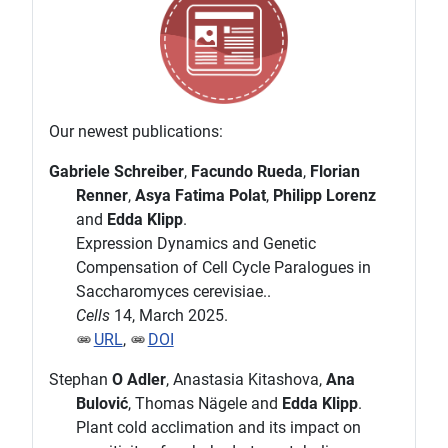
Our newest publications:
Gabriele Schreiber
,
Facundo Rueda
,
Florian
Renner
,
Asya Fatima Polat
,
Philipp Lorenz
and
Edda Klipp
.
Expression Dynamics and Genetic
Compensation of Cell Cycle Paralogues in
Saccharomyces cerevisiae..
Cells
14, March 2025.
URL
,
DOI
Stephan
O Adler
, Anastasia Kitashova,
Ana
Bulović
, Thomas Nägele and
Edda Klipp
.
Plant cold acclimation and its impact on