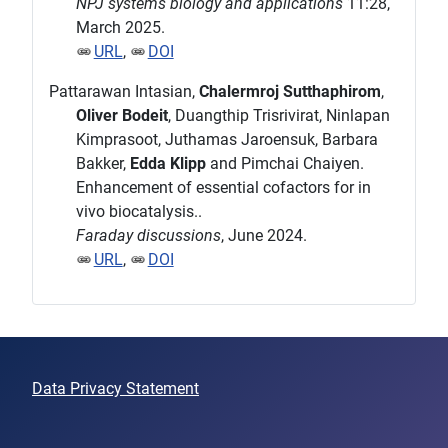
NPJ systems biology and applications
11:28,
March 2025.
URL
,
DOI
Pattarawan Intasian,
Chalermroj Sutthaphirom
,
Oliver Bodeit
, Duangthip Trisrivirat, Ninlapan
Kimprasoot, Juthamas Jaroensuk, Barbara
Bakker,
Edda Klipp
and Pimchai Chaiyen.
Enhancement of essential cofactors for in
vivo biocatalysis..
Faraday discussions
, June 2024.
URL
,
DOI
Data Privacy Statement