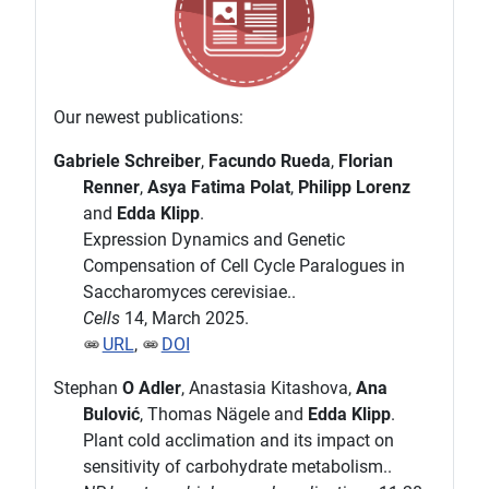
Our newest publications:
Gabriele Schreiber
,
Facundo Rueda
,
Florian
Renner
,
Asya Fatima Polat
,
Philipp Lorenz
and
Edda Klipp
.
Expression Dynamics and Genetic
Compensation of Cell Cycle Paralogues in
Saccharomyces cerevisiae..
Cells
14, March 2025.
URL
,
DOI
Stephan
O Adler
, Anastasia Kitashova,
Ana
Bulović
, Thomas Nägele and
Edda Klipp
.
Plant cold acclimation and its impact on
sensitivity of carbohydrate metabolism..