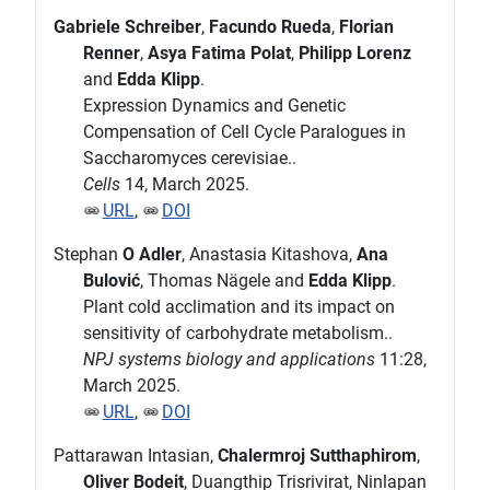
Gabriele Schreiber
,
Facundo Rueda
,
Florian
Renner
,
Asya Fatima Polat
,
Philipp Lorenz
and
Edda Klipp
.
Expression Dynamics and Genetic
Compensation of Cell Cycle Paralogues in
Saccharomyces cerevisiae..
Cells
14, March 2025.
URL
,
DOI
Stephan
O Adler
, Anastasia Kitashova,
Ana
Bulović
, Thomas Nägele and
Edda Klipp
.
Plant cold acclimation and its impact on
sensitivity of carbohydrate metabolism..
NPJ systems biology and applications
11:28,
March 2025.
URL
,
DOI
Pattarawan Intasian,
Chalermroj Sutthaphirom
,
Oliver Bodeit
, Duangthip Trisrivirat, Ninlapan