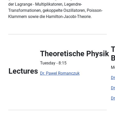
der Lagrange - Multiplikatoren, Legendre-
Transformationen, gekoppelte Oszillatoren, Poisson-
Klammern sowie die Hamilton-Jacobi-Theorie.
T
Theoretische Physik
B
Tuesday - 8:15
Mo
Lectures
Dr. Pawel Romanczuk
Dr
Dr
Dr