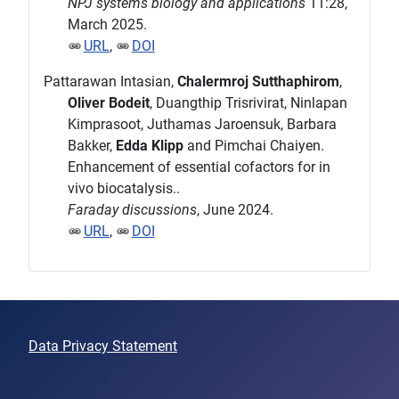
NPJ systems biology and applications
11:28,
March 2025.
URL
,
DOI
Pattarawan Intasian,
Chalermroj Sutthaphirom
,
Oliver Bodeit
, Duangthip Trisrivirat, Ninlapan
Kimprasoot, Juthamas Jaroensuk, Barbara
Bakker,
Edda Klipp
and Pimchai Chaiyen.
Enhancement of essential cofactors for in
vivo biocatalysis..
Faraday discussions
, June 2024.
URL
,
DOI
Data Privacy Statement