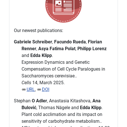
Our newest publications:
Gabriele Schreiber
,
Facundo Rueda
,
Florian
Renner
,
Asya Fatima Polat
,
Philipp Lorenz
and
Edda Klipp
.
Expression Dynamics and Genetic
Compensation of Cell Cycle Paralogues in
Saccharomyces cerevisiae..
Cells
14, March 2025.
URL
,
DOI
Stephan
O Adler
, Anastasia Kitashova,
Ana
Bulović
, Thomas Nägele and
Edda Klipp
.
Plant cold acclimation and its impact on
sensitivity of carbohydrate metabolism..