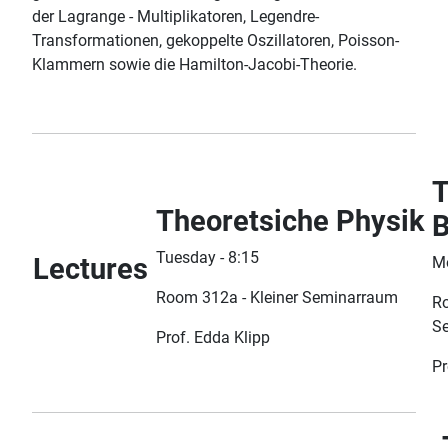
der Lagrange - Multiplikatoren, Legendre-
Transformationen, gekoppelte Oszillatoren, Poisson-
Klammern sowie die Hamilton-Jacobi-Theorie.
T
Theoretsiche Physik
B
Tuesday - 8:15
Lectures
Mo
Room 312a - Kleiner Seminarraum
Ro
S
Prof. Edda Klipp
Pr