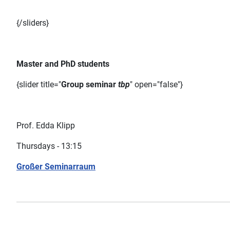
{/sliders}
Master and PhD students
{slider title="
Group seminar
tbp
" open="false"}
Prof. Edda Klipp
Thursdays - 13:15
Großer Seminarraum