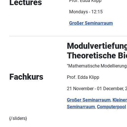
Lectures
Prof. Edda Klipp
Mondays - 12:15
Großer Seminarraum
Modulvertiefung
Theoretische Bi
"Mathematische Modellierung 
Fachkurs
Prof. Edda Klipp
21 November - 01 December, 
Großer Seminarraum
,
Kleiner
Seminarraum
,
Computerpool
{/sliders}