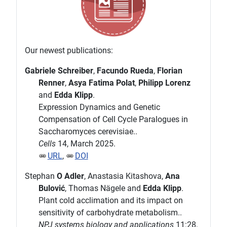
Our newest publications:
Gabriele Schreiber
,
Facundo Rueda
,
Florian
Renner
,
Asya Fatima Polat
,
Philipp Lorenz
and
Edda Klipp
.
Expression Dynamics and Genetic
Compensation of Cell Cycle Paralogues in
Saccharomyces cerevisiae..
Cells
14, March 2025.
URL
,
DOI
Stephan
O Adler
, Anastasia Kitashova,
Ana
Bulović
, Thomas Nägele and
Edda Klipp
.
Plant cold acclimation and its impact on
sensitivity of carbohydrate metabolism..
NPJ systems biology and applications
11:28,