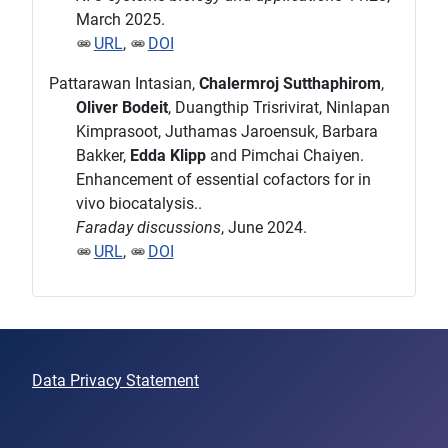
March 2025.
URL
,
DOI
Pattarawan Intasian,
Chalermroj Sutthaphirom
,
Oliver Bodeit
, Duangthip Trisrivirat, Ninlapan
Kimprasoot, Juthamas Jaroensuk, Barbara
Bakker,
Edda Klipp
and Pimchai Chaiyen.
Enhancement of essential cofactors for in
vivo biocatalysis..
Faraday discussions
, June 2024.
URL
,
DOI
Data Privacy Statement