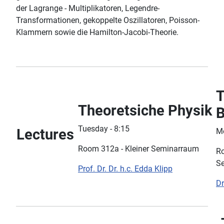
der Lagrange - Multiplikatoren, Legendre-
Transformationen, gekoppelte Oszillatoren, Poisson-
Klammern sowie die Hamilton-Jacobi-Theorie.
T
Theoretsiche Physik
B
Tuesday - 8:15
Lectures
Mo
Room 312a - Kleiner Seminarraum
Ro
S
Prof. Dr. Dr. h.c. Edda Klipp
Dr