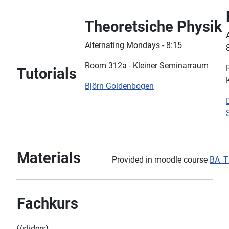
Theoretsiche Physik
Alternating Mondays - 8:15
Room 312a - Kleiner Seminarraum
Tutorials
Björn Goldenbogen
Materials
Provided in moodle course
BA_T
Fachkurs
{/sliders}